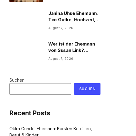
Privatleben
Janina Uhse Ehemann:
Tim Gutke, Hochzeit,
Sohn und Familie
August 7, 2026
Wer ist der Ehemann
von Susan Link?
Wolfgang Link, Beruf
August 7, 2026
und Familie
Suchen
SUCHEN
Recent Posts
Okka Gundel Ehemann: Karsten Ketelsen,
Beruf & Kinder