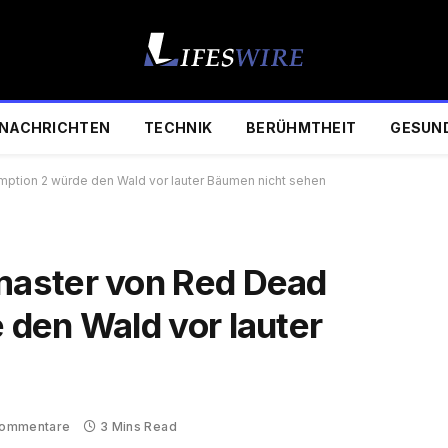
NACHRICHTEN
TECHNIK
BERÜHMTHEIT
GESUN
tion 2 würde den Wald vor lauter Bäumen nicht sehen
aster von Red Dead
den Wald vor lauter
Kommentare
3 Mins Read