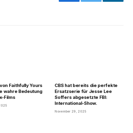
Facebook
Twitter
LinkedIn
von Faithfully Yours
CBS hat bereits die perfekte
Die wahre Bedeutung
Ersatzserie für Jesse Lee
ix-Films
Soffers abgesetzte FBI:
International-Show.
 2025
November 29, 2025