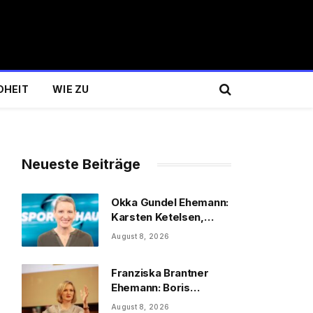
DHEIT
WIE ZU
Neueste Beiträge
Okka Gundel Ehemann:
Karsten Ketelsen,
Beruf & Kinder
August 8, 2026
Franziska Brantner
Ehemann: Boris
Palmer, Tochter &
August 8, 2026