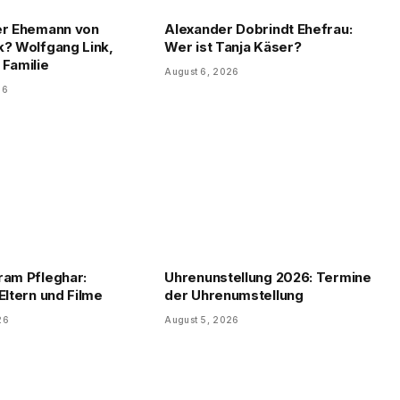
er Ehemann von
Alexander Dobrindt Ehefrau:
k? Wolfgang Link,
Wer ist Tanja Käser?
 Familie
August 6, 2026
26
ram Pfleghar:
Uhrenunstellung 2026: Termine
Eltern und Filme
der Uhrenumstellung
26
August 5, 2026