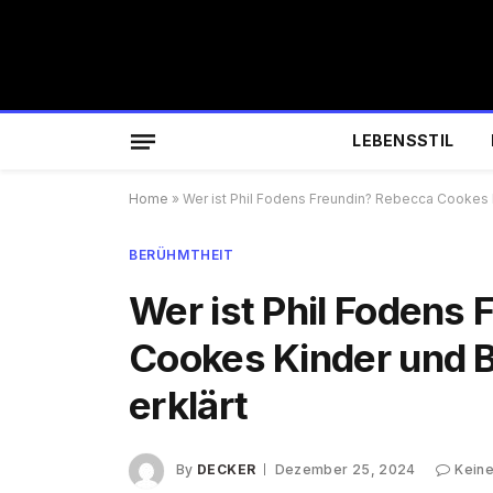
LEBENSSTIL
Home
»
Wer ist Phil Fodens Freundin? Rebecca Cookes 
BERÜHMTHEIT
Wer ist Phil Fodens
Cookes Kinder und 
erklärt
By
DECKER
Dezember 25, 2024
Kein