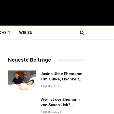
DHEIT
WIE ZU
Neueste Beiträge
Janina Uhse Ehemann:
Tim Gutke, Hochzeit,
Sohn und Familie
August 7, 2026
Wer ist der Ehemann
von Susan Link?
Wolfgang Link, Beruf
August 7, 2026