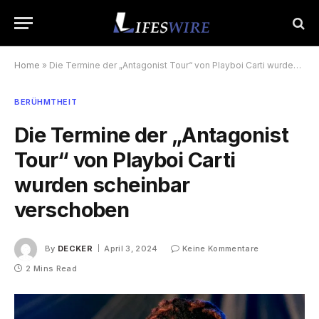
Home
»
Die Termine der „Antagonist Tour“ von Playboi Carti wurden scheinbar verschoben
BERÜHMTHEIT
Die Termine der „Antagonist
Tour“ von Playboi Carti
wurden scheinbar
verschoben
By
DECKER
April 3, 2024
Keine Kommentare
2 Mins Read