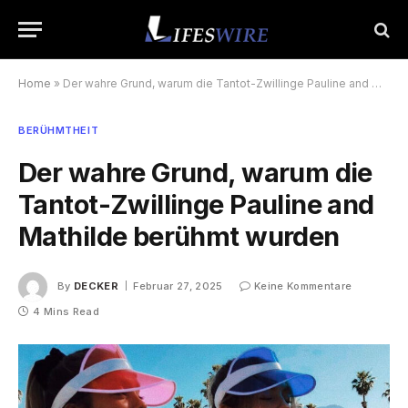
Home
»
Der wahre Grund, warum die Tantot-Zwillinge Pauline and Mathilde berühmt wurden
BERÜHMTHEIT
Der wahre Grund, warum die
Tantot-Zwillinge Pauline and
Mathilde berühmt wurden
By
DECKER
Februar 27, 2025
Keine Kommentare
4 Mins Read