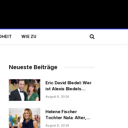
DHEIT
WIE ZU
Neueste Beiträge
Eric David Bledel: Wer
ist Alexis Bledels
Bruder wirklich?
August 9, 2026
Helene Fischer
Tochter Nala: Alter,
Schwester & Familie
August 9, 2026