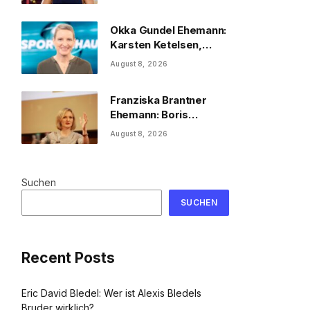
2026
Okka Gundel Ehemann:
Karsten Ketelsen,
Beruf & Kinder
August 8, 2026
Franziska Brantner
Ehemann: Boris
Palmer, Tochter &
August 8, 2026
Privatleben
Suchen
SUCHEN
Recent Posts
Eric David Bledel: Wer ist Alexis Bledels
Bruder wirklich?