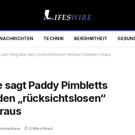
NACHRICHTEN
TECHNIK
BERÜHMTHEIT
GESUN
zum Sieg über den „rücksichtslosen“ Michael Chandler voraus
 sagt Paddy Pimbletts
den „rücksichtslosen“
oraus
Kommentare
2 Mins Read