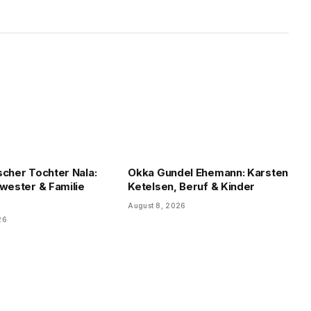
scher Tochter Nala:
Okka Gundel Ehemann: Karsten
hwester & Familie
Ketelsen, Beruf & Kinder
August 8, 2026
26