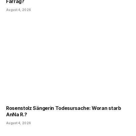
Farrag?
August 4, 2026
Rosenstolz Sängerin Todesursache: Woran starb
AnNa R.?
August 4, 2026