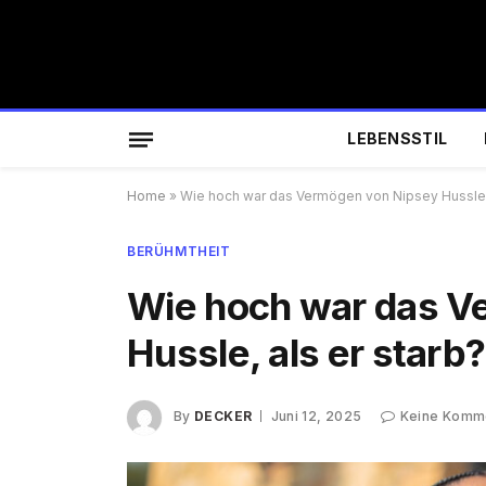
LEBENSSTIL
Home
»
Wie hoch war das Vermögen von Nipsey Hussle, 
BERÜHMTHEIT
Wie hoch war das V
Hussle, als er starb?
By
DECKER
Juni 12, 2025
Keine Komm