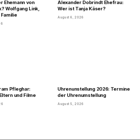
er Ehemann von
Alexander Dobrindt Ehefrau:
k? Wolfgang Link,
Wer ist Tanja Käser?
 Familie
August 6, 2026
26
ram Pfleghar:
Uhrenunstellung 2026: Termine
Eltern und Filme
der Uhrenumstellung
26
August 5, 2026