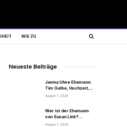
DHEIT
WIE ZU
Neueste Beiträge
Janina Uhse Ehemann:
Tim Gutke, Hochzeit,
Sohn und Familie
August 7, 2026
Wer ist der Ehemann
von Susan Link?
Wolfgang Link, Beruf
August 7, 2026