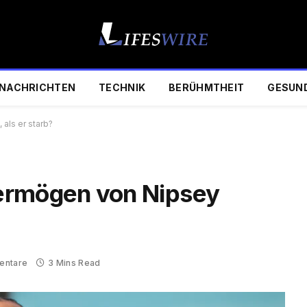
NACHRICHTEN
TECHNIK
BERÜHMTHEIT
GESUN
als er starb?
ermögen von Nipsey
entare
3 Mins Read