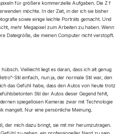
ixeln für größere kommerzielle Aufgaben. Die Z f
verwenden möchte. In der Zeit, in der ich sie bisher
tografie sowie einige leichte Porträts gemacht. Und
nscht, mehr Megapixel zum Arbeiten zu haben. Wenn
ere Dateigröße, die meinen Computer nicht verstopft.
h hübsch. Vielleicht liegt es daran, dass ich alt genug
etro“-Stil einfach, nun ja, der normale Stil war, den
 ich das Gefühl habe, dass den Autos von heute trotz
efühlsbetonten Stil der Autos dieser Gegend fehlt,
odernen spiegellosen Kameras zwar mit Technologie
tik mangelt. Nur eine persönliche Meinung.
il, der mich dazu bringt, sie mit mir herumzutragen.
s Gefühl zu geben, ein professioneller Nerd zu sein,