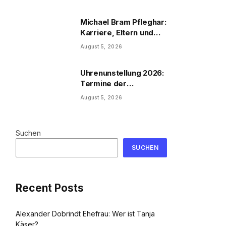
Michael Bram Pfleghar:
Karriere, Eltern und
Filme
August 5, 2026
Uhrenunstellung 2026:
Termine der
Uhrenumstellung
August 5, 2026
Suchen
SUCHEN
Recent Posts
Alexander Dobrindt Ehefrau: Wer ist Tanja
Käser?