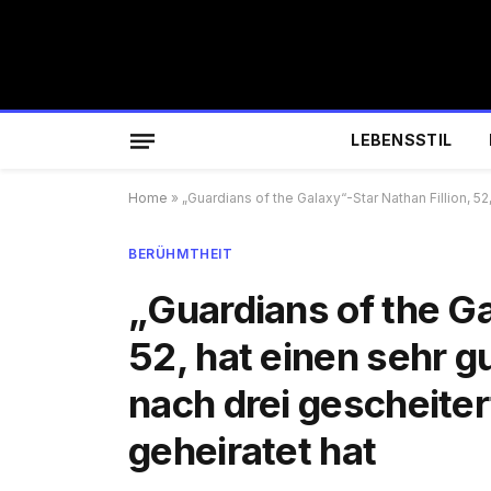
LEBENSSTIL
Home
»
„Guardians of the Galaxy“-Star Nathan Fillion, 5
BERÜHMTHEIT
„Guardians of the Ga
52, hat einen sehr 
nach drei gescheite
geheiratet hat