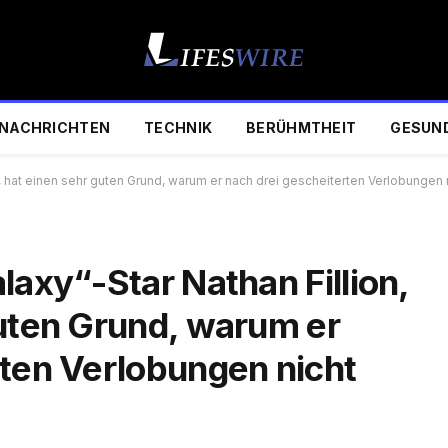
NACHRICHTEN
TECHNIK
BERÜHMTHEIT
GESUN
2, hat einen sehr guten Grund, warum er nach drei gescheiterten Verlobungen 
laxy“-Star Nathan Fillion,
guten Grund, warum er
rten Verlobungen nicht