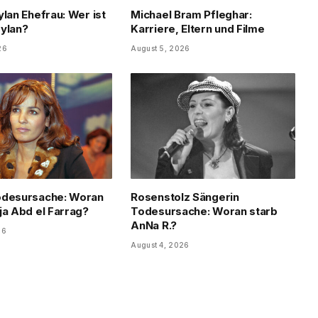
ylan Ehefrau: Wer ist
Michael Bram Pfleghar:
ylan?
Karriere, Eltern und Filme
26
August 5, 2026
odesursache: Woran
Rosenstolz Sängerin
ja Abd el Farrag?
Todesursache: Woran starb
AnNa R.?
26
August 4, 2026