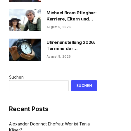
Michael Bram Pfleghar:
Karriere, Eltern und
Filme
August 5, 2026
Uhrenunstellung 2026:
Termine der
Uhrenumstellung
August 5, 2026
Suchen
SUCHEN
Recent Posts
Alexander Dobrindt Ehefrau: Wer ist Tanja
Käser?