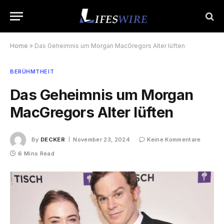
Home
»
Das Geheimnis um Morgan MacGregors Alter lüften
BERÜHMTHEIT
Das Geheimnis um Morgan
MacGregors Alter lüften
By
DECKER
November 23, 2024
Keine Kommentare
6 Mins Read