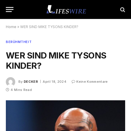
Home
»
WER SIND MIKE TYSONS KINDER?
BERÜHMTHEIT
WER SIND MIKE TYSONS
KINDER?
By
DECKER
April 18, 2024
Keine Kommentare
4 Mins Read