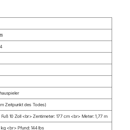
ti
84
hauspieler
zum Zeitpunkt des Todes)
5 Fuß 10 Zoll <br> Zentimeter: 177 cm <br> Meter: 1,77 m
 kg <br> Pfund: 144 lbs