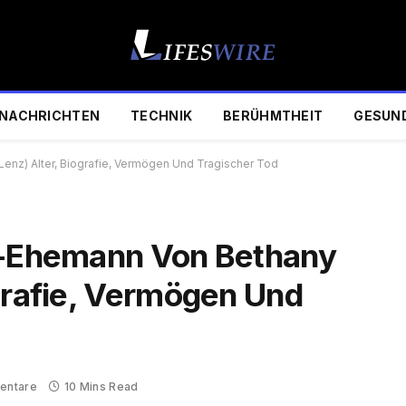
NACHRICHTEN
TECHNIK
BERÜHMTHEIT
GESUN
Lenz) Alter, Biografie, Vermögen Und Tragischer Tod
Ex-Ehemann Von Bethany
ografie, Vermögen Und
entare
10 Mins Read