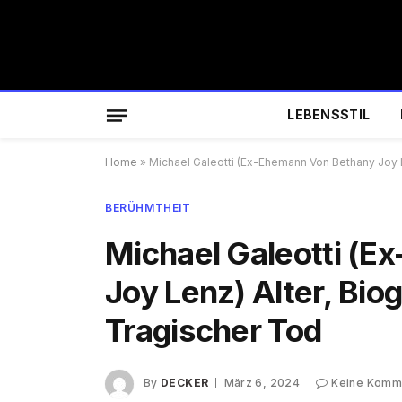
LEBENSSTIL
Home
»
Michael Galeotti (Ex-Ehemann Von Bethany Joy 
BERÜHMTHEIT
Michael Galeotti (
Joy Lenz) Alter, Bi
Tragischer Tod
By
DECKER
März 6, 2024
Keine Komm