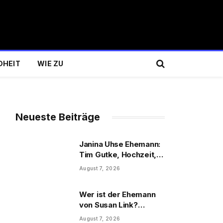
DHEIT
WIE ZU
Neueste Beiträge
Janina Uhse Ehemann:
Tim Gutke, Hochzeit,
Sohn und Familie
August 7, 2026
Wer ist der Ehemann
von Susan Link?
Wolfgang Link, Beruf
August 7, 2026