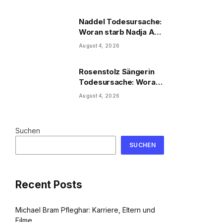
Naddel Todesursache:
Woran starb Nadja Abd
el Farrag?
August 4, 2026
Rosenstolz Sängerin
Todesursache: Woran
starb AnNa R.?
August 4, 2026
Suchen
SUCHEN
Recent Posts
Michael Bram Pfleghar: Karriere, Eltern und
Filme