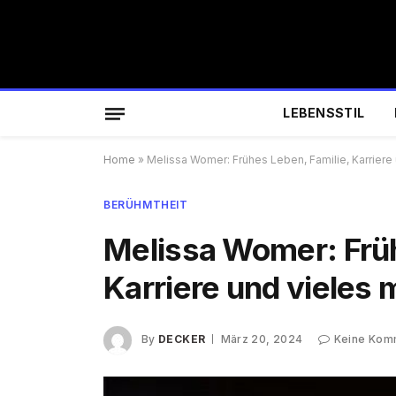
LEBENSSTIL
Home
»
Melissa Womer: Frühes Leben, Familie, Karriere
BERÜHMTHEIT
Melissa Womer: Früh
Karriere und vieles 
By
DECKER
März 20, 2024
Keine Kom