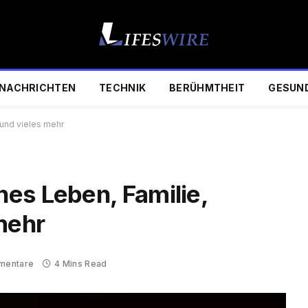
NACHRICHTEN
TECHNIK
BERÜHMTHEIT
GESUN
 und vieles mehr
es Leben, Familie,
mehr
mentare
4 Mins Read