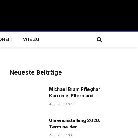
DHEIT
WIE ZU
Neueste Beiträge
Michael Bram Pfleghar:
Karriere, Eltern und
Filme
August 5, 2026
Uhrenunstellung 2026:
Termine der
Uhrenumstellung
August 5, 2026