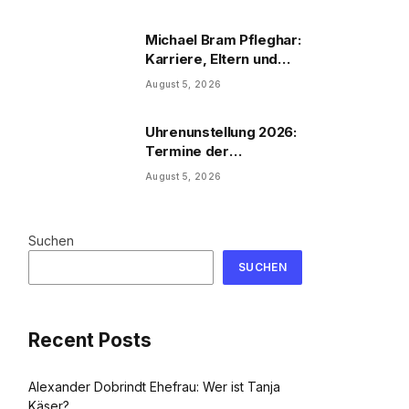
Michael Bram Pfleghar:
Karriere, Eltern und
Filme
August 5, 2026
Uhrenunstellung 2026:
Termine der
Uhrenumstellung
August 5, 2026
Suchen
SUCHEN
Recent Posts
Alexander Dobrindt Ehefrau: Wer ist Tanja
Käser?