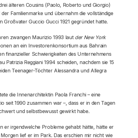
ei älteren Cousins ​​(Paolo, Roberto und Giorgio)
 der Familienmarke und übernahm die vollständige
n Großvater Guccio Gucci 1921 gegründet hatte.
hren zwangen Maurizio 1993 laut
der New York
llionen an ein Investorenkonsortium aus Bahrain
en finanzieller Schwierigkeiten des Unternehmens
rau Patrizia Reggiani 1994 scheiden, nachdem sie 15
beiden Teenager-Töchter Alessandra und Allegra
ete die Innenarchitektin Paola Franchi – eine
zio seit 1990 zusammen war –, dass er in den Tagen
hwert und selbstbewusst gewirkt habe.
n er irgendwelche Probleme gehabt hätte, hätte er
Morgen lief er im Park. Das erschien mir nicht wie