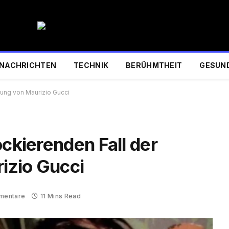
NACHRICHTEN
TECHNIK
BERÜHMTHEIT
GESUN
dung von Maurizio Gucci
ockierenden Fall der
izio Gucci
mentare
11 Mins Read