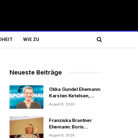
DHEIT
WIE ZU
Neueste Beiträge
Okka Gundel Ehemann:
Karsten Ketelsen,
Beruf & Kinder
August 8, 2026
Franziska Brantner
Ehemann: Boris
Palmer, Tochter &
August 8, 2026