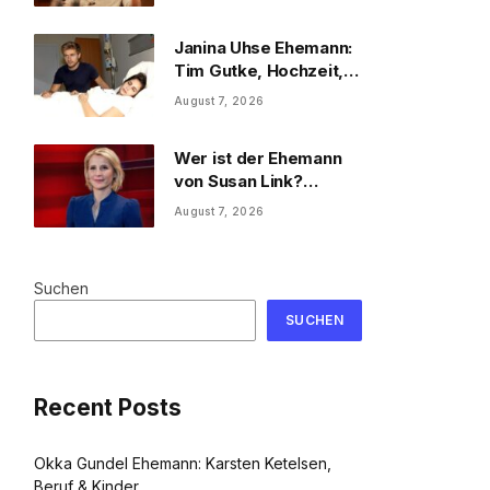
Privatleben
Janina Uhse Ehemann:
Tim Gutke, Hochzeit,
Sohn und Familie
August 7, 2026
Wer ist der Ehemann
von Susan Link?
Wolfgang Link, Beruf
August 7, 2026
und Familie
Suchen
SUCHEN
Recent Posts
Okka Gundel Ehemann: Karsten Ketelsen,
Beruf & Kinder