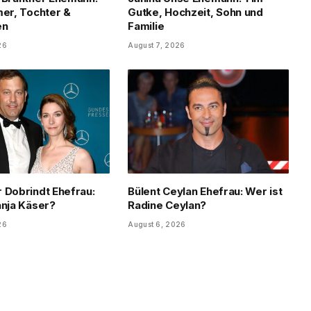
mer, Tochter &
Gutke, Hochzeit, Sohn und
en
Familie
26
August 7, 2026
 Dobrindt Ehefrau:
Bülent Ceylan Ehefrau: Wer ist
anja Käser?
Radine Ceylan?
26
August 6, 2026