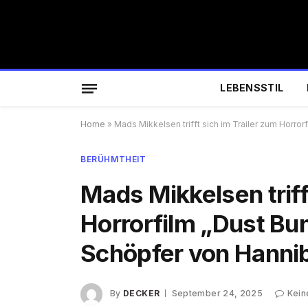
LEBENSSTIL
Home
»
Mads Mikkelsen trifft sich im Trailer zum Horro
BERÜHMTHEIT
Mads Mikkelsen triff
Horrorfilm „Dust Bu
Schöpfer von Hanni
By
DECKER
September 24, 2025
Kein