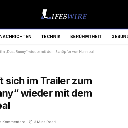
NACHRICHTEN
TECHNIK
BERÜHMTHEIT
GESUN
rfilm „Dust Bunny“ wieder mit dem Schöpfer von Hannibal
t sich im Trailer zum
nny“ wieder mit dem
bal
e Kommentare
3 Mins Read