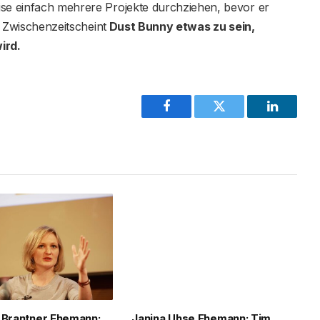
ise einfach mehrere Projekte durchziehen, bevor er
er Zwischenzeitscheint
Dust Bunny etwas zu sein,
ird.
Facebook
Twitter
LinkedIn
 Brantner Ehemann:
Janina Uhse Ehemann: Tim