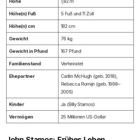
Höhe
1,82 m
Höhe(n) Fuß
5 Fuß und 11 Zoll
Höhe(n) cm
182 cm
Gewicht
76 kg
Gewicht in Pfund
167 Pfund
Familienstand
Verheiratet
Ehepartner
Caitlin McHugh (geb. 2018),
Rebecca Romijn (geb. 1998–
2005)
Kinder
Ja (Billy Stamos)
Vermögen
25 Millionen US-Dollar
John Stamos: Frühes Leben