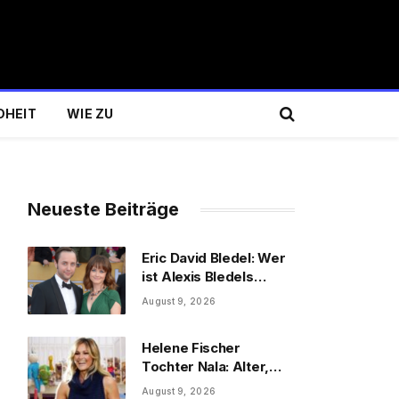
DHEIT
WIE ZU
Neueste Beiträge
Eric David Bledel: Wer
ist Alexis Bledels
Bruder wirklich?
August 9, 2026
Helene Fischer
Tochter Nala: Alter,
Schwester & Familie
August 9, 2026