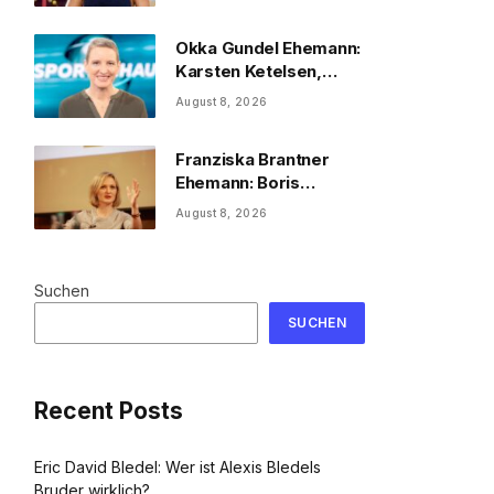
2026
Okka Gundel Ehemann:
Karsten Ketelsen,
Beruf & Kinder
August 8, 2026
Franziska Brantner
Ehemann: Boris
Palmer, Tochter &
August 8, 2026
Privatleben
Suchen
SUCHEN
Recent Posts
Eric David Bledel: Wer ist Alexis Bledels
Bruder wirklich?