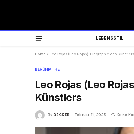
LEBENSSTIL
Home
»
Leo Rojas (Leo Rojas): Biographie des Künstler
BERÜHMTHEIT
Leo Rojas (Leo Rojas
Künstlers
By
DECKER
Februar 11, 2025
Keine K