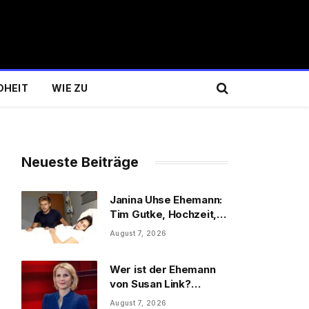
DHEIT
WIE ZU
Neueste Beiträge
Janina Uhse Ehemann:
Tim Gutke, Hochzeit,
Sohn und Familie
August 7, 2026
Wer ist der Ehemann
von Susan Link?
Wolfgang Link, Beruf
August 7, 2026