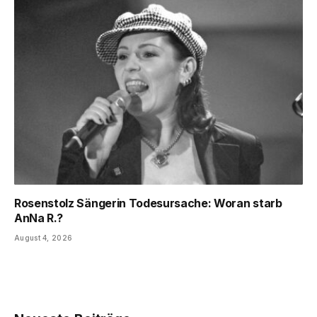
Rosenstolz Sängerin Todesursache: Woran starb
AnNa R.?
August 4, 2026