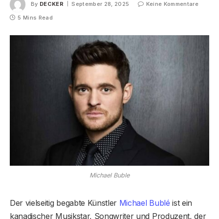
By
DECKER
September 28, 2025
Keine Kommentare
5 Mins Read
Michael Buble
Der vielseitig begabte Künstler
Michael Bublé
ist ein
kanadischer Musikstar, Songwriter und Produzent, der