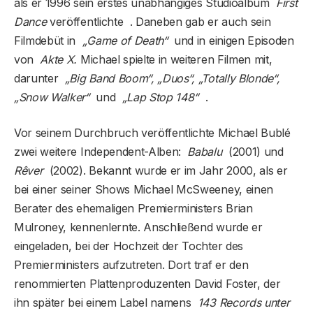
als er 1996 sein erstes unabhängiges Studioalbum
First
Dance
veröffentlichte . Daneben gab er auch sein
Filmdebüt in
„Game of Death“
und in einigen Episoden
von
Akte X.
Michael spielte in weiteren Filmen mit,
darunter
„Big Band Boom“, „Duos“, „Totally Blonde“,
„Snow Walker“
und
„Lap Stop 148“
.
Vor seinem Durchbruch veröffentlichte Michael Bublé
zwei weitere Independent-Alben:
Babalu
(2001) und
Rêver
(2002). Bekannt wurde er im Jahr 2000, als er
bei einer seiner Shows Michael McSweeney, einen
Berater des ehemaligen Premierministers Brian
Mulroney, kennenlernte. Anschließend wurde er
eingeladen, bei der Hochzeit der Tochter des
Premierministers aufzutreten. Dort traf er den
renommierten Plattenproduzenten David Foster, der
ihn später bei einem Label namens
143 Records unter