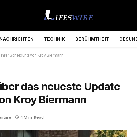
NACHRICHTEN
TECHNIK
BERÜHMTHEIT
GESUN
 ihrer Scheidung von Kroy Biermann
 über das neueste Update
von Kroy Biermann
ntare
4 Mins Read