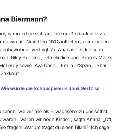
iana Biermann?
nnt, während sie sich auf ihre große Rückkehr zu
ncerin wird in Next Gen NYC auftreten , einer neuen
üstenbewohner verfolgt. Zu Arianas Castkollegen
nen Riley Burruss , Gia Giudice und Brooks Marks
 McLeroy sowie Ava Dash , Emira D’Spain , Shai
 Zakkour .
Wie wurde die Schauspielerin Jami Gertz so
u sehen, wie wir alle als Erwachsene zu uns selbst
 waren , waren wir noch Kinder“, sagte Ariana. „Oft
Sie fragen: ‚Warum trägst du einen Bikini?‘ Ich sage