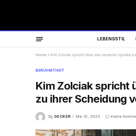
LEBENSSTIL
Home
»
Kim Zolciak spricht über das neueste Update zu
BERÜHMTHEIT
Kim Zolciak spricht
zu ihrer Scheidung 
By
DECKER
Mai 10, 2025
Keine Komme