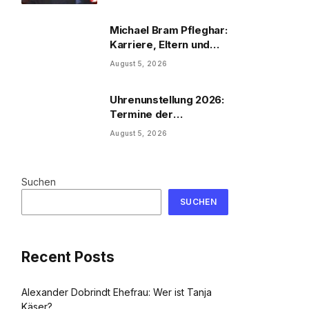
Michael Bram Pfleghar:
Karriere, Eltern und
Filme
August 5, 2026
Uhrenunstellung 2026:
Termine der
Uhrenumstellung
August 5, 2026
Suchen
SUCHEN
Recent Posts
Alexander Dobrindt Ehefrau: Wer ist Tanja
Käser?