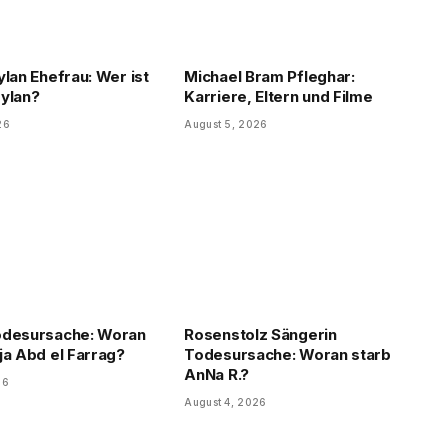
ylan Ehefrau: Wer ist
Michael Bram Pfleghar:
ylan?
Karriere, Eltern und Filme
26
August 5, 2026
odesursache: Woran
Rosenstolz Sängerin
ja Abd el Farrag?
Todesursache: Woran starb
AnNa R.?
26
August 4, 2026