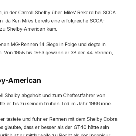
i, in der Carroll Shelby über Miles‘ Rekord bei SCCA
n, da Ken Miles bereits eine erfolgreiche SCCA-
r zu Shelby-American kam.
genen MG-Rennen 14 Siege in Folge und siegte in
cm. Von 1958 bis 1963 gewann er 38 der 44 Rennen,
lby-American
ll Shelby abgeholt und zum Cheftestfahrer von
te er bis zu seinem frühen Tod im Jahr 1966 inne.
rer testete und fuhr er Rennen mit dem Shelby Cobra
glaubte, dass er besser als der GT40 hätte sein
lich ist er mittlerweile zu Recht als der Ingenieur