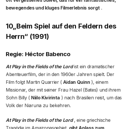
bewegendes und kluges Filmerlebnis sorgt
.
10
„Beim Spiel auf den Feldern des
Herrn“ (1991)
Regie: Héctor Babenco
At Play in the Fields of the Lord
ist ein dramatischer
Abenteuerfilm, der in den 1960er Jahren spielt. Der
Film folgt Martin Quarrier (
Aidan Quinn
), einem
Missionar, der mit seiner Frau Hazel (Bates) und ihrem
Sohn Billy (
Niilo Kivirinta
) nach Brasilien reist, um das
Volk der Niaruna zu bekehren.
At Play in the Fields of the Lord
, eine griechische
Tragödie im Amazonasgebiet,
gibt Anlass zum