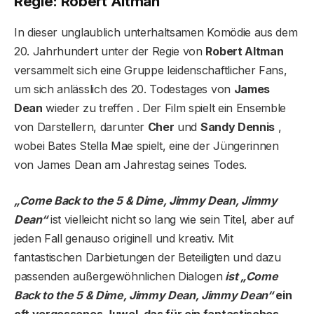
Regie: Robert Altman
In dieser unglaublich unterhaltsamen Komödie aus dem
20. Jahrhundert unter der Regie von
Robert Altman
versammelt sich eine Gruppe leidenschaftlicher Fans,
um sich anlässlich des 20. Todestages von
James
Dean
wieder zu treffen . Der Film spielt ein Ensemble
von Darstellern, darunter
Cher
und
Sandy Dennis
,
wobei Bates Stella Mae spielt, eine der Jüngerinnen
von James Dean am Jahrestag seines Todes.
„Come Back to the 5 & Dime, Jimmy Dean, Jimmy
Dean“
ist vielleicht nicht so lang wie sein Titel, aber auf
jeden Fall genauso originell und kreativ. Mit
fantastischen Darbietungen der Beteiligten und dazu
passenden außergewöhnlichen Dialogen
ist „Come
Back to the 5 & Dime, Jimmy Dean, Jimmy Dean“
ein
oft vergessenes Juwel, das für ein fantastisches,