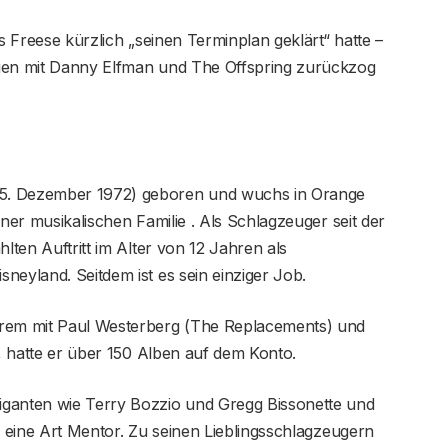
ss Freese kürzlich „seinen Terminplan geklärt“ hatte –
ngen mit Danny Elfman und The Offspring zurückzog
5. Dezember 1972) geboren und wuchs in Orange
iner musikalischen Familie . Als Schlagzeuger seit der
lten Auftritt im Alter von 12 Jahren als
neyland. Seitdem ist es sein einziger Job.
erem mit Paul Westerberg (The Replacements) und
e, hatte er über 150 Alben auf dem Konto.
iganten wie Terry Bozzio und Gregg Bissonette und
s eine Art Mentor. Zu seinen Lieblingsschlagzeugern