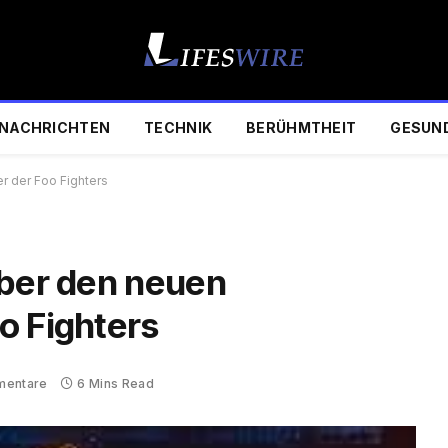
NACHRICHTEN
TECHNIK
BERÜHMTHEIT
GESUN
r der Foo Fighters
über den neuen
o Fighters
mentare
6 Mins Read