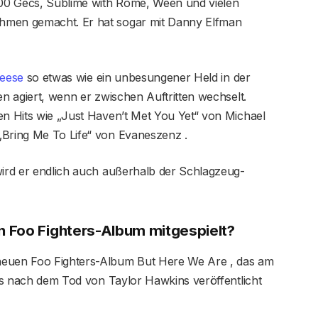
 100 Gecs, Sublime with Rome, Ween und vielen
hmen gemacht. Er hat sogar mit Danny Elfman
reese
so etwas wie ein unbesungener Held in der
en agiert, wenn er zwischen Auftritten wechselt.
en Hits wie „Just Haven’t Met You Yet“ von Michael
„Bring Me To Life“ von Evaneszenz .
wird er endlich auch außerhalb der Schlagzeug-
 Foo Fighters-Album mitgespielt?
neuen Foo Fighters-Album But Here We Are , das am
 das nach dem Tod von Taylor Hawkins veröffentlicht