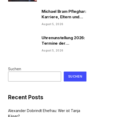
Michael Bram Pfleghar:
Karriere, Eltern und
Filme
August 5, 2026
Uhrenunstellung 2026:
Termine der
Uhrenumstellung
August 5, 2026
Suchen
SUCHEN
Recent Posts
Alexander Dobrindt Ehefrau: Wer ist Tanja
Käser?