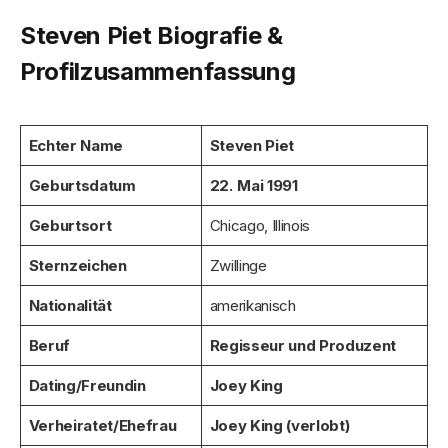
Steven Piet Biografie &
Profilzusammenfassung
Echter Name
Steven Piet
Geburtsdatum
22. Mai 1991
Geburtsort
Chicago, Illinois
Sternzeichen
Zwillinge
Nationalität
amerikanisch
Beruf
Regisseur und Produzent
Dating/Freundin
Joey King
Verheiratet/Ehefrau
Joey King (verlobt)