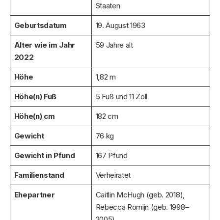
Staaten
Geburtsdatum
19. August 1963
Alter wie im Jahr
59 Jahre alt
2022
Höhe
1,82 m
Höhe(n) Fuß
5 Fuß und 11 Zoll
Höhe(n) cm
182 cm
Gewicht
76 kg
Gewicht in Pfund
167 Pfund
Familienstand
Verheiratet
Ehepartner
Caitlin McHugh (geb. 2018),
Rebecca Romijn (geb. 1998–
2005)