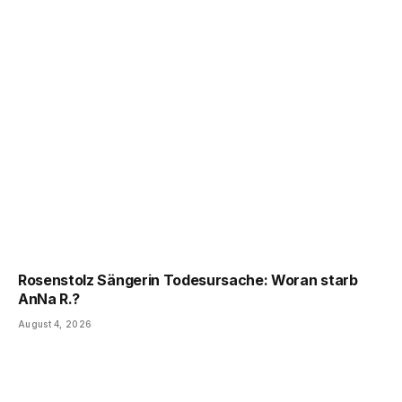
Rosenstolz Sängerin Todesursache: Woran starb
AnNa R.?
August 4, 2026