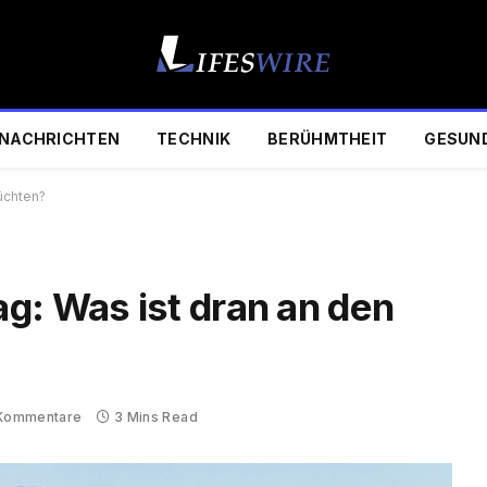
NACHRICHTEN
TECHNIK
BERÜHMTHEIT
GESUN
üchten?
g: Was ist dran an den
 Kommentare
3 Mins Read