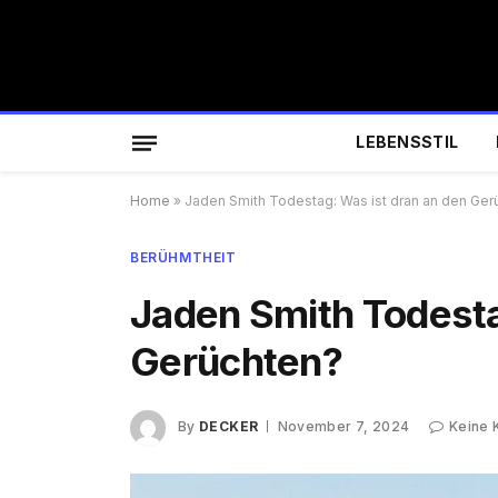
LEBENSSTIL
Home
»
Jaden Smith Todestag: Was ist dran an den Ger
BERÜHMTHEIT
Jaden Smith Todesta
Gerüchten?
By
DECKER
November 7, 2024
Keine