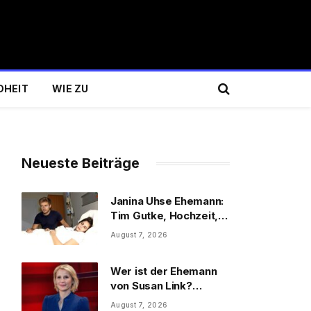
DHEIT
WIE ZU
Neueste Beiträge
Janina Uhse Ehemann:
Tim Gutke, Hochzeit,
Sohn und Familie
August 7, 2026
Wer ist der Ehemann
von Susan Link?
Wolfgang Link, Beruf
August 7, 2026