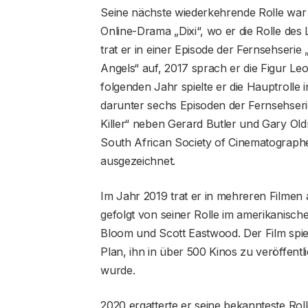
Seine nächste wiederkehrende Rolle wa
Online-Drama „Dixi“, wo er die Rolle des
trat er in einer Episode der Fernsehseri
Angels“ auf, 2017 sprach er die Figur Le
folgenden Jahr spielte er die Hauptroll
darunter sechs Episoden der Fernsehser
Killer“ neben Gerard Butler und Gary Old
South African Society of Cinematographe
ausgezeichnet.
Im Jahr 2019 trat er in mehreren Filmen
gefolgt von seiner Rolle im amerikanisch
Bloom und Scott Eastwood. Der Film spiel
Plan, ihn in über 500 Kinos zu veröffen
wurde.
2020 ergatterte er seine bekannteste Ro