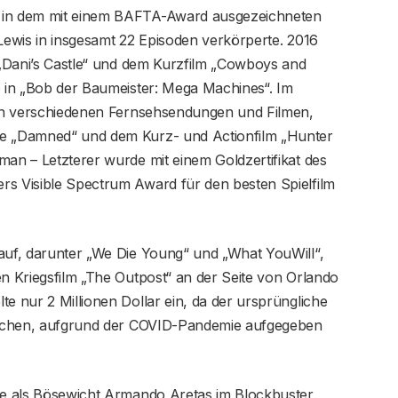
r in dem mit einem BAFTA-Award ausgezeichneten
 Lewis in insgesamt 22 Episoden verkörperte. 2016
e „Dani’s Castle“ und dem Kurzfilm „Cowboys and
o in „Bob der Baumeister: Mega Machines“. Im
e in verschiedenen Fernsehsendungen und Filmen,
ie „Damned“ und dem Kurz- und Actionfilm „Hunter
man – Letzterer wurde mit einem Goldzertifikat des
rs Visible Spectrum Award für den besten Spielfilm
 auf, darunter „We Die Young“ und „What YouWill“,
en Kriegsfilm „The Outpost“ an der Seite von Orlando
te nur 2 Millionen Dollar ein, da der ursprüngliche
tlichen, aufgrund der COVID-Pandemie aufgegeben
lle als Bösewicht Armando Aretas im Blockbuster