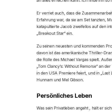
an alles erreichen kann. Ich finde ihn s
Er verriet auch, dass die Zusammenarbeit
Erfahrung war, da sie am Set tanzten, Mu
katapultierte Jacob zweifellos auf den in
„Breakout Star“ ein.
Zu seinen neuesten und kommenden Proj
davon ist das amerikanische Thriller-Dram
die Rolle des Michael Vargas spielt. Auße
„Tom Clancy’s: Without Remorse“ an der 
in den USA Premiere feiert, und in „Last L
Hunnam und Mel Gibson.
Persönliches Leben
Was sein Privatleben angeht , hält er sic