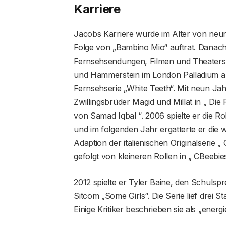
Karriere
Jacobs Karriere wurde im Alter von neun 
Folge von „Bambino Mio“ auftrat. Danach 
Fernsehsendungen, Filmen und Theaterst
und Hammerstein im London Palladium auf
Fernsehserie „White Teeth“. Mit neun Jah
Zwillingsbrüder Magid und Millat in „ Di
von Samad Iqbal “. 2006 spielte er die Rol
und im folgenden Jahr ergatterte er die w
Adaption der italienischen Originalserie „ 
gefolgt von kleineren Rollen in „ CBeebi
2012 spielte er Tyler Baine, den Schulsp
Sitcom „Some Girls“. Die Serie lief drei Sta
Einige Kritiker beschrieben sie als „energ