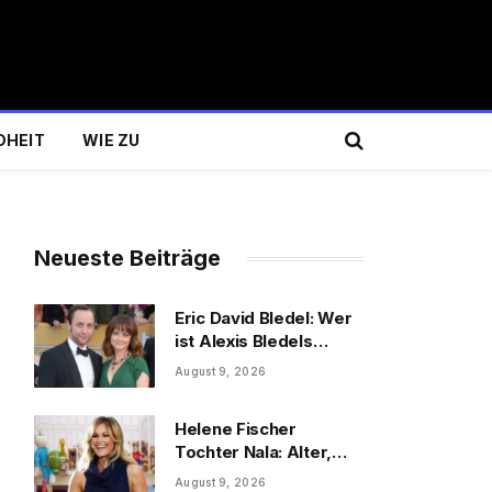
DHEIT
WIE ZU
Neueste Beiträge
Eric David Bledel: Wer
ist Alexis Bledels
Bruder wirklich?
August 9, 2026
Helene Fischer
Tochter Nala: Alter,
Schwester & Familie
August 9, 2026