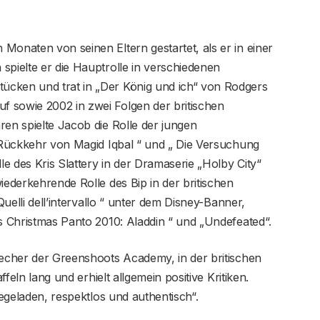
Monaten von seinen Eltern gestartet, als er in einer
spielte er die Hauptrolle in verschiedenen
ücken und trat in „Der König und ich“ von Rodgers
 sowie 2002 in zwei Folgen der britischen
ren spielte Jacob die Rolle der jungen
e Rückkehr von Magid Iqbal “ und „ Die Versuchung
le des Kris Slattery in der Dramaserie „Holby City“
iederkehrende Rolle des Bip in der britischen
Quelli dell’intervallo “ unter dem Disney-Banner,
es Christmas Panto 2010: Aladdin “ und „Undefeated“.
recher der Greenshoots Academy, in der britischen
ffeln lang und erhielt allgemein positive Kritiken.
iegeladen, respektlos und authentisch“.