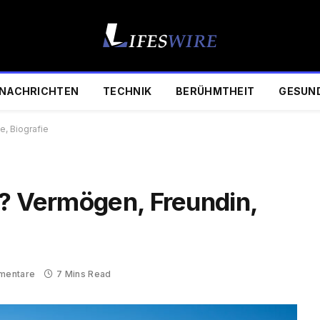
NACHRICHTEN
TECHNIK
BERÜHMTHEIT
GESUN
e, Biografie
o? Vermögen, Freundin,
mentare
7 Mins Read