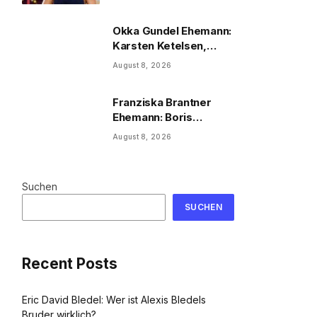
2026
Okka Gundel Ehemann:
Karsten Ketelsen,
Beruf & Kinder
August 8, 2026
Franziska Brantner
Ehemann: Boris
Palmer, Tochter &
August 8, 2026
Privatleben
Suchen
SUCHEN
Recent Posts
Eric David Bledel: Wer ist Alexis Bledels
Bruder wirklich?