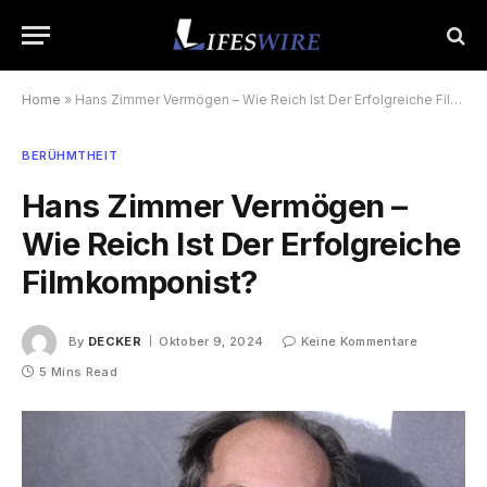
Home
»
Hans Zimmer Vermögen – Wie Reich Ist Der Erfolgreiche Filmkomponist?
BERÜHMTHEIT
Hans Zimmer Vermögen –
Wie Reich Ist Der Erfolgreiche
Filmkomponist?
By
DECKER
Oktober 9, 2024
Keine Kommentare
5 Mins Read