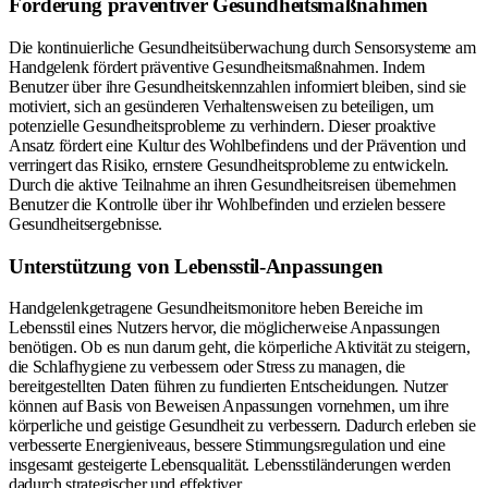
Förderung präventiver Gesundheitsmaßnahmen
Die kontinuierliche Gesundheitsüberwachung durch Sensorsysteme am
Handgelenk fördert präventive Gesundheitsmaßnahmen. Indem
Benutzer über ihre Gesundheitskennzahlen informiert bleiben, sind sie
motiviert, sich an gesünderen Verhaltensweisen zu beteiligen, um
potenzielle Gesundheitsprobleme zu verhindern. Dieser proaktive
Ansatz fördert eine Kultur des Wohlbefindens und der Prävention und
verringert das Risiko, ernstere Gesundheitsprobleme zu entwickeln.
Durch die aktive Teilnahme an ihren Gesundheitsreisen übernehmen
Benutzer die Kontrolle über ihr Wohlbefinden und erzielen bessere
Gesundheitsergebnisse.
Unterstützung von Lebensstil-Anpassungen
Handgelenkgetragene Gesundheitsmonitore heben Bereiche im
Lebensstil eines Nutzers hervor, die möglicherweise Anpassungen
benötigen. Ob es nun darum geht, die körperliche Aktivität zu steigern,
die Schlafhygiene zu verbessern oder Stress zu managen, die
bereitgestellten Daten führen zu fundierten Entscheidungen. Nutzer
können auf Basis von Beweisen Anpassungen vornehmen, um ihre
körperliche und geistige Gesundheit zu verbessern. Dadurch erleben sie
verbesserte Energieniveaus, bessere Stimmungsregulation und eine
insgesamt gesteigerte Lebensqualität. Lebensstiländerungen werden
dadurch strategischer und effektiver.