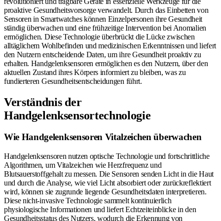
revolutioniert und tragbare Geräte in essenzielle Werkzeuge für die
proaktive Gesundheitsvorsorge verwandelt. Durch das Einbetten von
Sensoren in Smartwatches können Einzelpersonen ihre Gesundheit
ständig überwachen und eine frühzeitige Intervention bei Anomalien
ermöglichen. Diese Technologie überbrückt die Lücke zwischen
alltäglichem Wohlbefinden und medizinischen Erkenntnissen und liefert
den Nutzern entscheidende Daten, um ihre Gesundheit proaktiv zu
erhalten. Handgelenksensoren ermöglichen es den Nutzern, über den
aktuellen Zustand ihres Körpers informiert zu bleiben, was zu
fundierteren Gesundheitsentscheidungen führt.
Verständnis der
Handgelenksensortechnologie
Wie Handgelenksensoren Vitalzeichen überwachen
Handgelenksensoren nutzen optische Technologie und fortschrittliche
Algorithmen, um Vitalzeichen wie Herzfrequenz und
Blutsauerstoffgehalt zu messen. Die Sensoren senden Licht in die Haut
und durch die Analyse, wie viel Licht absorbiert oder zurückreflektiert
wird, können sie zugrunde liegende Gesundheitsdaten interpretieren.
Diese nicht-invasive Technologie sammelt kontinuierlich
physiologische Informationen und liefert Echtzeiteinblicke in den
Gesundheitsstatus des Nutzers, wodurch die Erkennung von