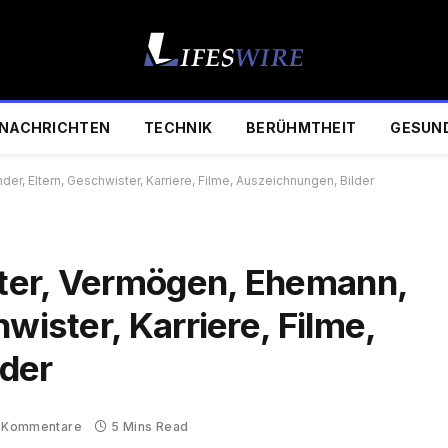
NACHRICHTEN
TECHNIK
BERÜHMTHEIT
GESUN
der, Eltern, Geschwister, Karriere, Filme, Auszeichnungen, Bilder
Alter, Vermögen, Ehemann,
wister, Karriere, Filme,
lder
 Kommentare
5 Mins Read