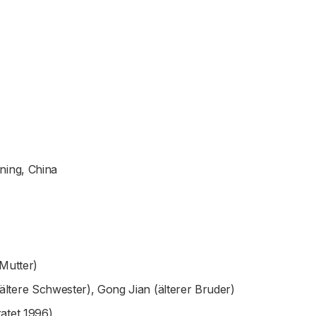
ning, China
(Mutter)
tere Schwester), Gong Jian (älterer Bruder)
atet 1996)