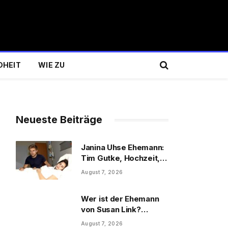
DHEIT
WIE ZU
Neueste Beiträge
Janina Uhse Ehemann:
Tim Gutke, Hochzeit,
Sohn und Familie
August 7, 2026
Wer ist der Ehemann
von Susan Link?
Wolfgang Link, Beruf
August 7, 2026