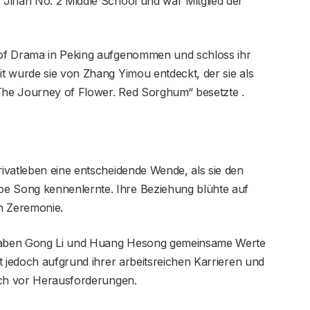
Jinan No. 2 Middle School und war Mitglied der
of Drama in Peking aufgenommen und schloss ihr
t wurde sie von Zhang Yimou entdeckt, der sie als
„The Journey of Flower. Red Sorghum“ besetzte .
ivatleben eine entscheidende Wende, als sie den
 Song kennenlernte. Ihre Beziehung blühte auf
en Zeremonie.
t haben Gong Li und Huang Hesong gemeinsame Werte
t jedoch aufgrund ihrer arbeitsreichen Karrieren und
uch vor Herausforderungen.