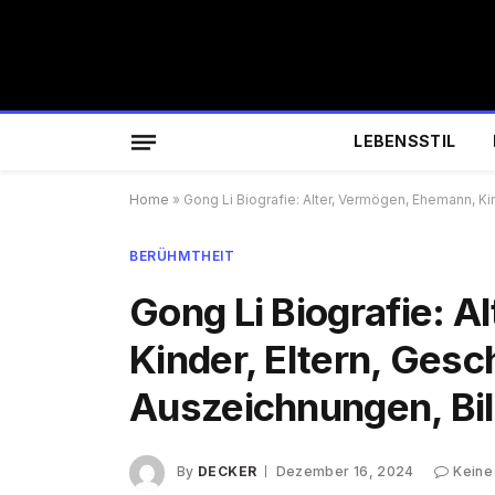
LEBENSSTIL
Home
»
Gong Li Biografie: Alter, Vermögen, Ehemann, Kin
BERÜHMTHEIT
Gong Li Biografie: 
Kinder, Eltern, Gesch
Auszeichnungen, Bi
By
DECKER
Dezember 16, 2024
Keine