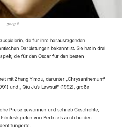
gong li
hauspielerin, die für ihre herausragenden
tischen Darbietungen bekannt ist. Sie hat in drei
spielt, die für den Oscar für den besten
eit mit Zhang Yimou, darunter „Chrysanthemum“
1991) und „ Qiu Ju’s Lawsuit“ (1992), große
eiche Preise gewonnen und schrieb Geschichte,
 Filmfestspielen von Berlin als auch bei den
dent fungierte.