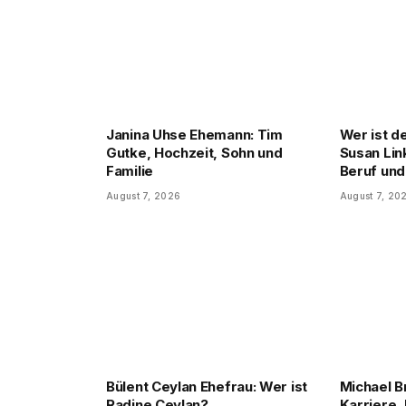
Janina Uhse Ehemann: Tim
Wer ist d
Gutke, Hochzeit, Sohn und
Susan Lin
Familie
Beruf und
August 7, 2026
August 7, 20
Bülent Ceylan Ehefrau: Wer ist
Michael B
Radine Ceylan?
Karriere, 