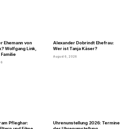
er Ehemann von
Alexander Dobrindt Ehefrau:
k? Wolfgang Link,
Wer ist Tanja Käser?
 Familie
August 6, 2026
26
ram Pfleghar:
Uhrenunstellung 2026: Termine
Eltern und Filme
der Uhrenumstellung