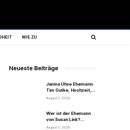
DHEIT
WIE ZU
Neueste Beiträge
Janina Uhse Ehemann:
Tim Gutke, Hochzeit,
Sohn und Familie
August 7, 2026
Wer ist der Ehemann
von Susan Link?
Wolfgang Link, Beruf
August 7, 2026