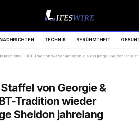
NACHRICHTEN
TECHNIK
BERÜHMTHEIT
GESUN
y lässt eine TBBT-Tradition wieder aufleben, die der junge Sheldon jahrelang
 Staffel von Georgie &
BT-Tradition wieder
nge Sheldon jahrelang