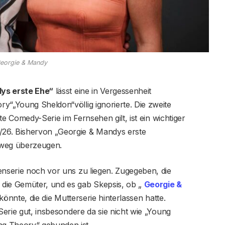
eorgie & Mandy
dys erste Ehe“
lässt eine in Vergessenheit
y“„Young Sheldon“völlig ignorierte. Die zweite
ste Comedy-Serie im Fernsehen gilt, ist ein wichtiger
26. Bishervon „Georgie & Mandys erste
chweg überzeugen.
enserie noch vor uns zu liegen. Zugegeben, die
 die Gemüter, und es gab Skepsis, ob „
Georgie &
 könnte, die die Mutterserie hinterlassen hatte.
 Serie gut, insbesondere da sie nicht wie „Young
g Theory“ gebunden ist .