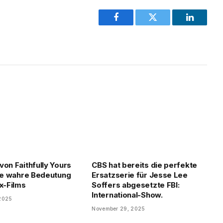
Facebook
Twitter
LinkedIn
von Faithfully Yours
CBS hat bereits die perfekte
Die wahre Bedeutung
Ersatzserie für Jesse Lee
ix-Films
Soffers abgesetzte FBI:
International-Show.
 2025
November 29, 2025