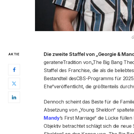
G
Die zweite Staffel von „Georgie & Man
AKTIE
gerateneTradition von„The Big Bang Theor
Staffel des Franchise, die als die beliebte
Bestandteil desCBS-Programms für 2025/
Ehe“veröffentlicht, die größtenteils dur
Dennoch scheint das Beste für die Famili
Absetzung von „Young Sheldon“ spaltete
Mandy
’s First Marriage“ die Lücke füllen
Objektiv betrachtet schlägt sich die neue
Sheldon“ an den Kanon von „The Big Ban