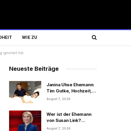
DHEIT
WIE ZU
 ignoriert hat.
Neueste Beiträge
Janina Uhse Ehemann:
Tim Gutke, Hochzeit,
Sohn und Familie
August 7, 2026
Wer ist der Ehemann
von Susan Link?
Wolfgang Link, Beruf
August 7, 2026