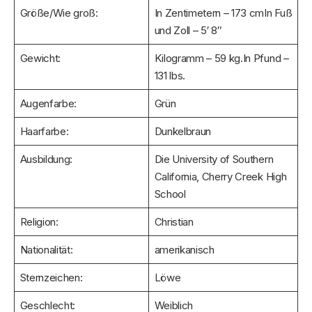
Größe/Wie groß:
In Zentimetern – 173 cmIn Fuß
und Zoll – 5′ 8″
Gewicht:
Kilogramm – 59 kg.In Pfund –
131 lbs.
Augenfarbe:
Grün
Haarfarbe:
Dunkelbraun
Ausbildung:
Die University of Southern
California, Cherry Creek High
School
Religion:
Christian
Nationalität:
amerikanisch
Sternzeichen:
Löwe
Geschlecht:
Weiblich