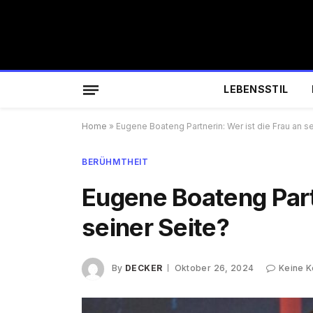
LEBENSSTIL
Home
»
Eugene Boateng Partnerin: Wer ist die Frau an se
BERÜHMTHEIT
Eugene Boateng Partn
seiner Seite?
By
DECKER
Oktober 26, 2024
Keine 