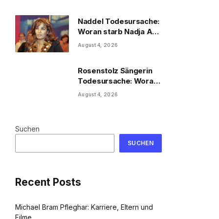
Naddel Todesursache:
Woran starb Nadja Abd
el Farrag?
August 4, 2026
Rosenstolz Sängerin
Todesursache: Woran
starb AnNa R.?
August 4, 2026
Suchen
SUCHEN
Recent Posts
Michael Bram Pfleghar: Karriere, Eltern und
Filme