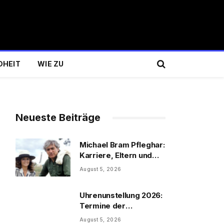
DHEIT
WIE ZU
Neueste Beiträge
Michael Bram Pfleghar:
Karriere, Eltern und
Filme
August 5, 2026
Uhrenunstellung 2026:
Termine der
Uhrenumstellung
August 5, 2026