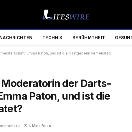
NACHRICHTEN
TECHNIK
BERÜHMTHEIT
GESUN
ltmeisterschaft, Emma Paton, und ist die Gastgeberin verheiratet?
e Moderatorin der Darts-
Emma Paton, und ist die
atet?
Kommentare
4 Mins Read