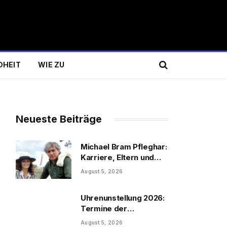
DHEIT
WIE ZU
Neueste Beiträge
Michael Bram Pfleghar:
Karriere, Eltern und
Filme
August 5, 2026
Uhrenunstellung 2026:
Termine der
Uhrenumstellung
August 5, 2026