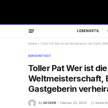
LEBENSSTIL
Home
»
Toller Pat Wer ist die Moderatorin der Darts-We
BERÜHMTHEIT
Toller Pat Wer ist di
Weltmeisterschaft, 
Gastgeberin verheir
By
DECKER
Februar 23, 2025
Keine 