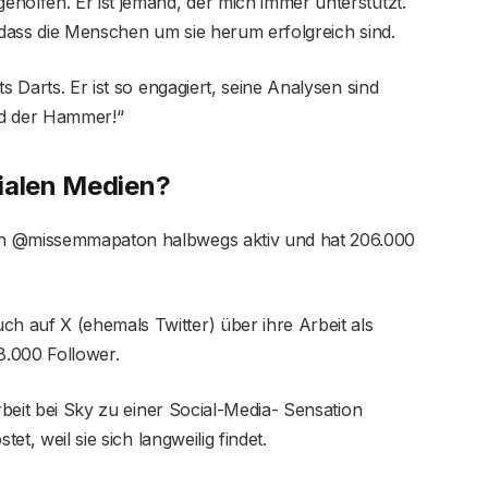
holfen. Er ist jemand, der mich immer unterstützt.
, dass die Menschen um sie herum erfolgreich sind.
s Darts. Er ist so engagiert, seine Analysen sind
nd der Hammer!“
ialen Medien?
en @missemmapaton halbwegs aktiv und hat 206.000
 auf X (ehemals Twitter) über ihre Arbeit als
8.000 Follower.
Arbeit bei Sky zu einer Social-Media- Sensation
et, weil sie sich langweilig findet.