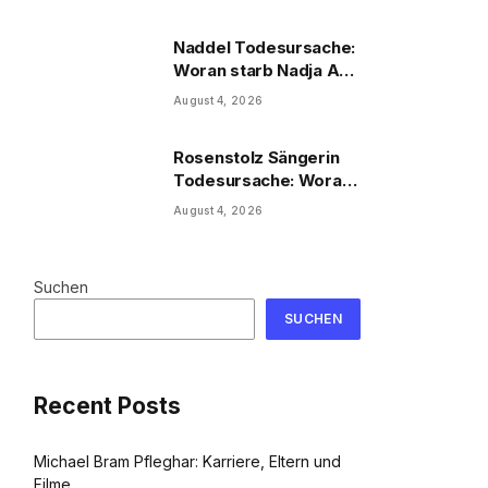
Naddel Todesursache:
Woran starb Nadja Abd
el Farrag?
August 4, 2026
Rosenstolz Sängerin
Todesursache: Woran
starb AnNa R.?
August 4, 2026
Suchen
SUCHEN
Recent Posts
Michael Bram Pfleghar: Karriere, Eltern und
Filme