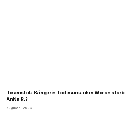
Rosenstolz Sängerin Todesursache: Woran starb
AnNa R.?
August 4, 2026