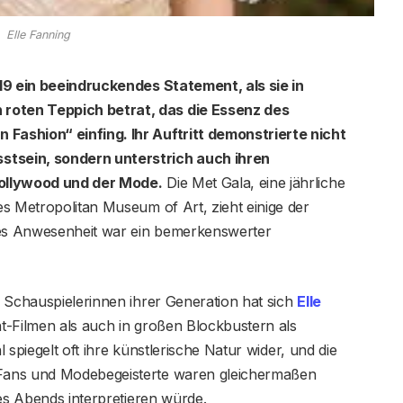
Elle Fanning
19 ein beeindruckendes Statement, als sie in
oten Teppich betrat, das die Essenz des
ashion“ einfing. Ihr Auftritt demonstrierte nicht
tsein, sondern unterstrich auch ihren
Hollywood und der Mode.
Die Met Gala, eine jährliche
s Metropolitan Museum of Art, zieht einige der
es Anwesenheit war ein bemerkenswerter
 Schauspielerinnen ihrer Generation hat sich
Elle
t-Filmen als auch in großen Blockbustern als
l spiegelt oft ihre künstlerische Natur wider, und die
Fans und Modebegeisterte waren gleichermaßen
des Abends interpretieren würde.