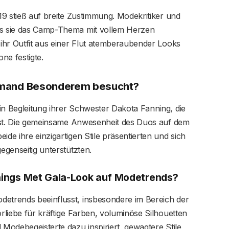
019 stieß auf breite Zustimmung. Modekritiker und
ass sie das Camp-Thema mit vollem Herzen
 ihr Outfit aus einer Flut atemberaubender Looks
ne festigte.
 jemand Besonderem besucht?
in Begleitung ihrer Schwester Dakota Fanning, die
n ist. Die gemeinsame Anwesenheit des Duos auf dem
ide ihre einzigartigen Stile präsentierten und sich
egenseitig unterstützten.
nnings Met Gala-Look auf Modetrends?
detrends beeinflusst, insbesondere im Bereich der
orliebe für kräftige Farben, voluminöse Silhouetten
 Modebegeisterte dazu inspiriert, gewagtere Stile