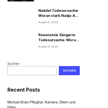
Naddel Todesursache:
Woran starb Nadja Abd
el Farrag?
August 4, 2026
Rosenstolz Sängerin
Todesursache: Woran
starb AnNa R.?
August 4, 2026
Suchen
SUCHEN
Recent Posts
Michael Bram Pfleghar: Karriere, Eltern und
Filme