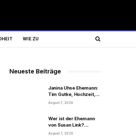
DHEIT
WIE ZU
Neueste Beiträge
Janina Uhse Ehemann:
Tim Gutke, Hochzeit,
Sohn und Familie
August 7, 2026
Wer ist der Ehemann
von Susan Link?
Wolfgang Link, Beruf
August 7, 2026