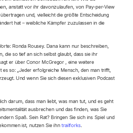
n, anstatt vor ihr davonzulaufen, von Pay-per-View
ertragen und, vielleicht die größte Entscheidung
ändert hat – weibliche Kämpfer zuzulassen in die
Worte: Ronda Rousey. Dana kann nur beschreiben,
 die so tief an sich selbst glaubt, dass sie ihr
 sagt er über Conor McGregor , eine weitere
t es so: „Jeder erfolgreiche Mensch, den man trifft,
berzeugt. Und wenn Sie sich diesen exklusiven Podcast
lich darum, dass man liebt, was man tut, und es geht
itsmentalität ausbrechen und das finden, was Sie
sondern Spaß. Sein Rat? Bringen Sie sich ins Spiel und
ekommen ist, nutzen Sie ihn
trailforks
.