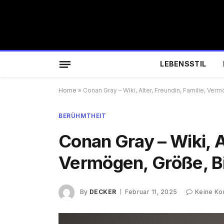
LEBENSSTIL
Home
»
Conan Gray – Wiki, Alter, Freundin, Familie, Ver
BERÜHMTHEIT
Conan Gray – Wiki, Al
Vermögen, Größe, Bi
By
DECKER
Februar 11, 2025
Keine K