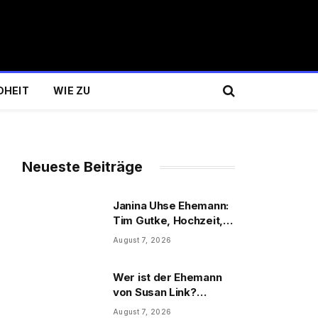
DHEIT
WIE ZU
Neueste Beiträge
Janina Uhse Ehemann:
Tim Gutke, Hochzeit,
Sohn und Familie
August 7, 2026
Wer ist der Ehemann
von Susan Link?
Wolfgang Link, Beruf
August 7, 2026