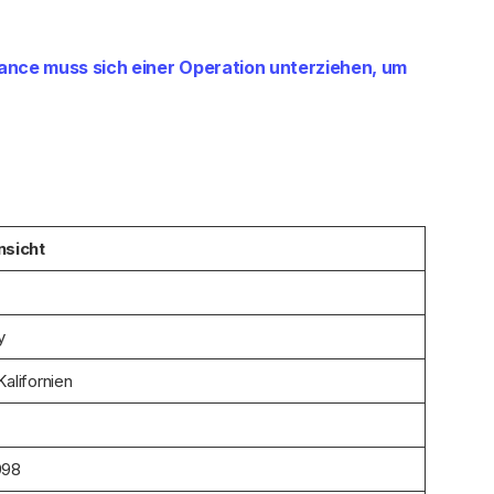
nce muss sich einer Operation unterziehen, um
nsicht
y
alifornien
998