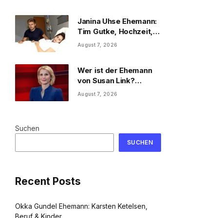
Privatleben
Janina Uhse Ehemann:
Tim Gutke, Hochzeit,
Sohn und Familie
August 7, 2026
Wer ist der Ehemann
von Susan Link?
Wolfgang Link, Beruf
August 7, 2026
und Familie
Suchen
SUCHEN
Recent Posts
Okka Gundel Ehemann: Karsten Ketelsen,
Beruf & Kinder