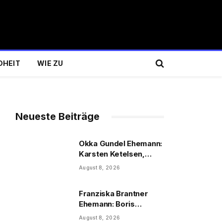
DHEIT
WIE ZU
Neueste Beiträge
Okka Gundel Ehemann:
Karsten Ketelsen,
Beruf & Kinder
August 8, 2026
Franziska Brantner
Ehemann: Boris
Palmer, Tochter &
August 8, 2026