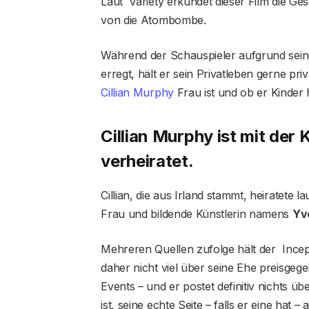
Laut Variety erkundet dieser Film die G
von die Atombombe.
Während der Schauspieler aufgrund seine
erregt, hält er sein Privatleben gerne pr
Cillian Murphy
Frau ist und ob er Kinder 
Cillian Murphy ist mit de
verheiratet.
Cillian, die aus Irland stammt, heiratete 
Frau und bildende Künstlerin namens
Yv
Mehreren Quellen zufolge hält der Incept
daher nicht viel über seine Ehe preisgeg
Events – und er postet definitiv nichts ü
ist, seine echte Seite – falls er eine hat