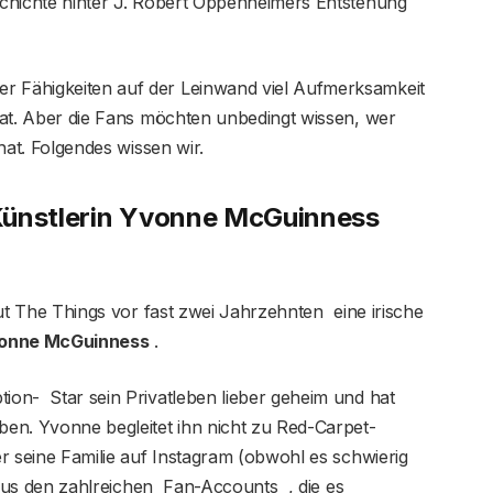
eschichte hinter J. Robert Oppenheimers Entstehung
r Fähigkeiten auf der Leinwand viel Aufmerksamkeit
ivat. Aber die Fans möchten unbedingt wissen, wer
hat. Folgendes wissen wir.
r Künstlerin Yvonne McGuinness
laut The Things vor fast zwei Jahrzehnten eine irische
onne McGuinness
.
ion- Star sein Privatleben lieber geheim und hat
eben. Yvonne begleitet ihn nicht zu Red-Carpet-
ber seine Familie auf Instagram (obwohl es schwierig
 – aus den zahlreichen Fan-Accounts , die es