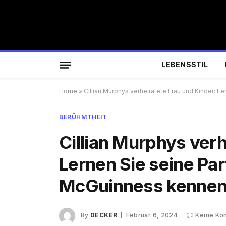
LEBENSSTIL
Home
»
Cillian Murphys verheiratete Frau und Kinder: 
BERÜHMTHEIT
Cillian Murphys verh
Lernen Sie seine Pa
McGuinness kennen,
By
DECKER
Februar 6, 2024
Keine Ko