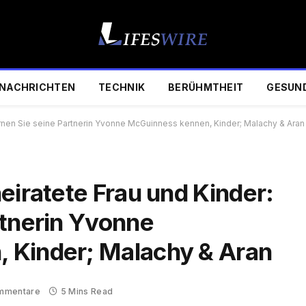
NACHRICHTEN
TECHNIK
BERÜHMTHEIT
GESUN
Lernen Sie seine Partnerin Yvonne McGuinness kennen, Kinder; Malachy & Aran
eiratete Frau und Kinder:
rtnerin Yvonne
 Kinder; Malachy & Aran
mmentare
5 Mins Read