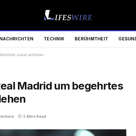
NACHRICHTEN
TECHNIK
BERÜHMTHEIT
GESUN
ittelfeld-Juwel anflehen
Real Madrid um begehrtes
flehen
mentare
5 Mins Read