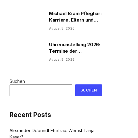
Michael Bram Pfleghar:
Karriere, Eltern und
Filme
August 5, 2026
Uhrenunstellung 2026:
Termine der
Uhrenumstellung
August 5, 2026
Suchen
SUCHEN
Recent Posts
Alexander Dobrindt Ehefrau: Wer ist Tanja
Käser?