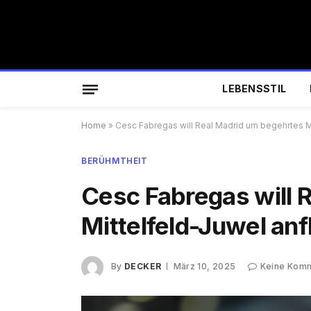
LEBENSSTIL
Home
»
Cesc Fabregas will Real Madrid um begehrtes M
BERÜHMTHEIT
Cesc Fabregas will 
Mittelfeld-Juwel an
By
DECKER
März 10, 2025
Keine Kom