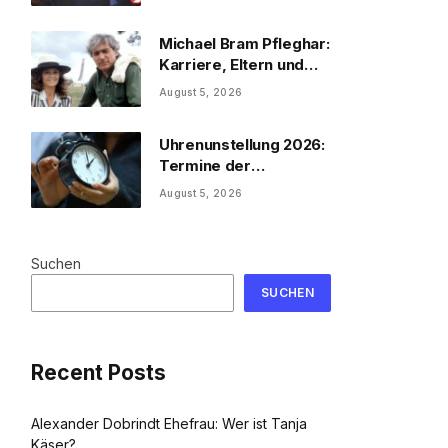
Michael Bram Pfleghar:
Karriere, Eltern und
Filme
August 5, 2026
Uhrenunstellung 2026:
Termine der
Uhrenumstellung
August 5, 2026
Suchen
SUCHEN
Recent Posts
Alexander Dobrindt Ehefrau: Wer ist Tanja
Käser?