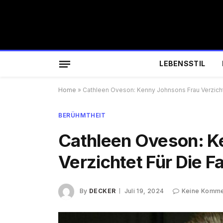
LEBENSSTIL
Home
»
Cathleen Oveson: Kenny Johnsons Frau Verzichtet
BERÜHMTHEIT
Cathleen Oveson: K
Verzichtet Für Die Fa
By
DECKER
Juli 19, 2024
Keine Komme