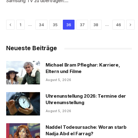
Samsung TV zu übertragen:…
Previous
Nex
…
…
1
34
35
36
37
38
46
Neueste Beiträge
Michael Bram Pfleghar: Karriere,
Eltern und Filme
August 5, 2026
Uhrenunstellung 2026: Termine der
Uhrenumstellung
August 5, 2026
Naddel Todesursache: Woran starb
Nadja Abd el Farrag?