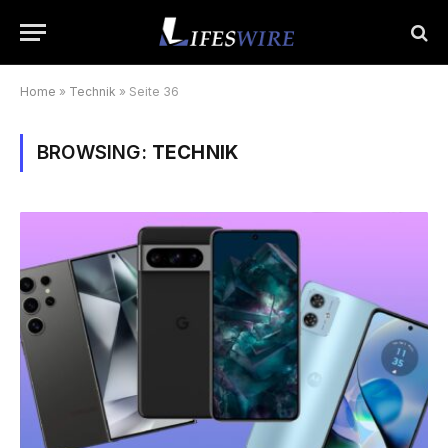
Home
»
Technik
»
Seite 36
BROWSING:
TECHNIK