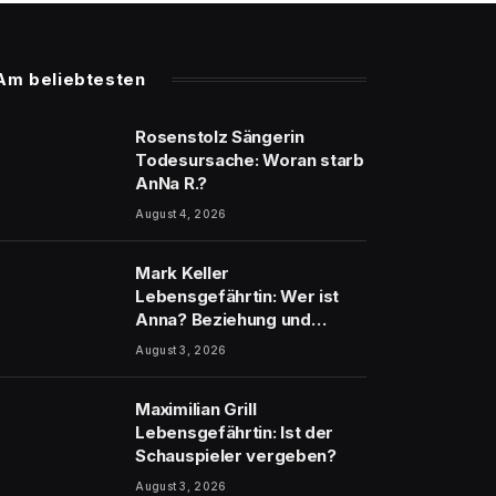
Am beliebtesten
Rosenstolz Sängerin
Todesursache: Woran starb
AnNa R.?
August 4, 2026
Mark Keller
Lebensgefährtin: Wer ist
Anna? Beziehung und
Scheidung
August 3, 2026
Maximilian Grill
Lebensgefährtin: Ist der
Schauspieler vergeben?
August 3, 2026