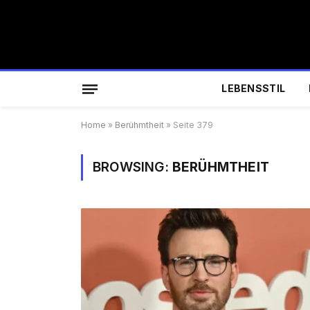
LEBENSSTIL
Home
»
Berühmtheit
»
Seite 379
BROWSING:
BERÜHMTHEIT