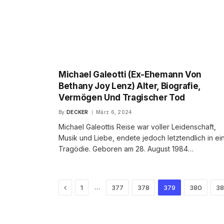
Michael Galeotti (Ex-Ehemann Von
Bethany Joy Lenz) Alter, Biografie,
Vermögen Und Tragischer Tod
By
DECKER
März 6, 2024
Michael Galeottis Reise war voller Leidenschaft,
Musik und Liebe, endete jedoch letztendlich in ei
Tragödie. Geboren am 28. August 1984…
Previous
…
1
377
378
379
380
38