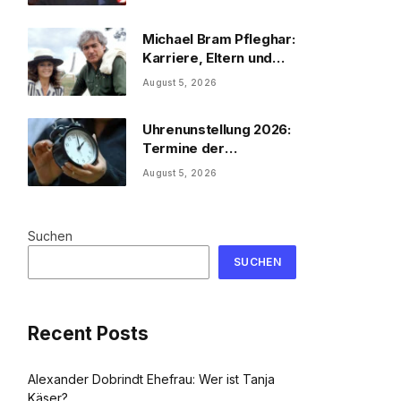
Michael Bram Pfleghar:
Karriere, Eltern und
Filme
August 5, 2026
Uhrenunstellung 2026:
Termine der
Uhrenumstellung
August 5, 2026
Suchen
SUCHEN
Recent Posts
Alexander Dobrindt Ehefrau: Wer ist Tanja
Käser?