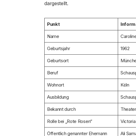
dargestellt.
Punkt
Inform
Name
Carolin
Geburtsjahr
1962
Geburtsort
Münch
Beruf
Schausp
Wohnort
Köln
Ausbildung
Schausp
Bekannt durch
Theater
Rolle bei „Rote Rosen“
Victoria
Öffentlich genannter Ehemann
Ali Sam