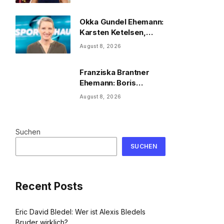
2026
Okka Gundel Ehemann:
Karsten Ketelsen,
Beruf & Kinder
August 8, 2026
Franziska Brantner
Ehemann: Boris
Palmer, Tochter &
August 8, 2026
Privatleben
Suchen
SUCHEN
Recent Posts
Eric David Bledel: Wer ist Alexis Bledels
Bruder wirklich?