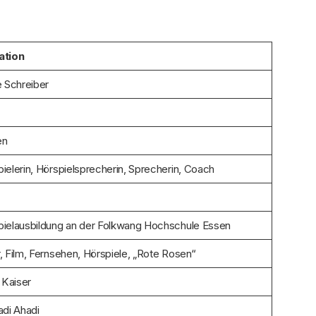
ation
e Schreiber
en
ielerin, Hörspielsprecherin, Sprecherin, Coach
ielausbildung an der Folkwang Hochschule Essen
, Film, Fernsehen, Hörspiele, „Rote Rosen“
 Kaiser
adi Ahadi