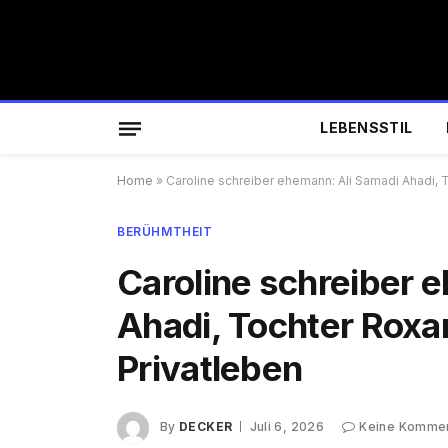
LEBENSSTIL
Home
»
Caroline schreiber ehemann: Ali Samadi Ahadi, 
BERÜHMTHEIT
Caroline schreiber 
Ahadi, Tochter Roxa
Privatleben
By
DECKER
Juli 6, 2026
Keine Komme