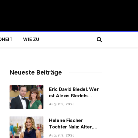
DHEIT
WIE ZU
Neueste Beiträge
Eric David Bledel: Wer
ist Alexis Bledels
Bruder wirklich?
August 9, 2026
Helene Fischer
Tochter Nala: Alter,
Schwester & Familie
August 9, 2026