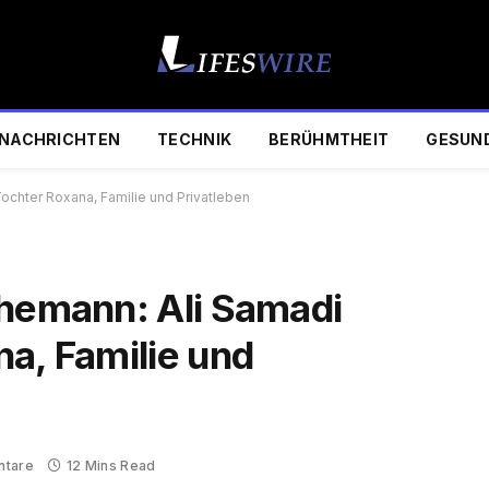
NACHRICHTEN
TECHNIK
BERÜHMTHEIT
GESUN
Tochter Roxana, Familie und Privatleben
ehemann: Ali Samadi
na, Familie und
ntare
12 Mins Read