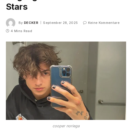
Stars
By
DECKER
September 28, 2025
Keine Kommentare
4 Mins Read
cooper noriega