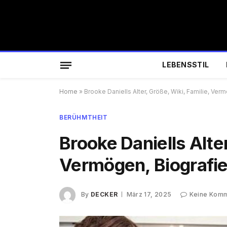
LEBENSSTIL
Home
»
Brooke Daniells Alter, Größe, Wiki, Familie, Ve
BERÜHMTHEIT
Brooke Daniells Alter
Vermögen, Biografi
By
DECKER
März 17, 2025
Keine Kom