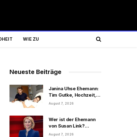
DHEIT
WIE ZU
Neueste Beiträge
Janina Uhse Ehemann:
Tim Gutke, Hochzeit,
Sohn und Familie
August 7, 2026
Wer ist der Ehemann
von Susan Link?
Wolfgang Link, Beruf
August 7, 2026