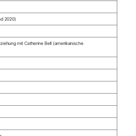
and 2020)
eziehung mit Catherine Bell (amerikanische
r