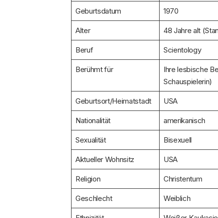
Geburtsdatum
1970
Alter
48 Jahre alt (St
Beruf
Scientology
Berühmt für
Ihre lesbische B
Schauspielerin)
Geburtsort/Heimatstadt
USA
Nationalität
amerikanisch
Sexualität
Bisexuell
Aktueller Wohnsitz
USA
Religion
Christentum
Geschlecht
Weiblich
Ethnizität
Weißer Kaukasie