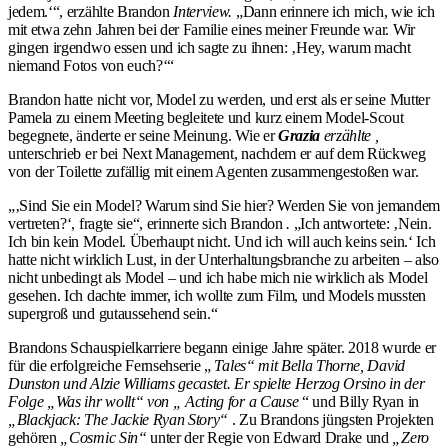
jedem.‘“, erzählte Brandon
Interview.
„Dann erinnere ich mich, wie ich
mit etwa zehn Jahren bei der Familie eines meiner Freunde war. Wir
gingen irgendwo essen und ich sagte zu ihnen: ‚Hey, warum macht
niemand Fotos von euch?‘“
Brandon hatte nicht vor, Model zu werden, und erst als er seine Mutter
Pamela zu einem Meeting begleitete und kurz einem Model-Scout
begegnete, änderte er seine Meinung. Wie er
Grazia
erzählte ,
unterschrieb er bei Next Management, nachdem er auf dem Rückweg
von der Toilette zufällig mit einem Agenten zusammengestoßen war.
„‚Sind Sie ein Model? Warum sind Sie hier? Werden Sie von jemandem
vertreten?‘, fragte sie“, erinnerte sich Brandon
.
„Ich antwortete: ‚Nein.
Ich bin kein Model. Überhaupt nicht. Und ich will auch keins sein.‘ Ich
hatte nicht wirklich Lust, in der Unterhaltungsbranche zu arbeiten – also
nicht unbedingt als Model – und ich habe mich nie wirklich als Model
gesehen. Ich dachte immer, ich wollte zum Film, und Models mussten
supergroß und gutaussehend sein.“
Brandons Schauspielkarriere begann einige Jahre später. 2018 wurde er
für die erfolgreiche Fernsehserie „
Tales“ mit Bella Thorne, David
Dunston und Alzie Williams gecastet. Er spielte Herzog Orsino in der
Folge „Was ihr wollt“ von „ Acting for a Cause
“ und Billy Ryan in
„Blackjack: The Jackie Ryan Story“
. Zu Brandons jüngsten Projekten
gehören
„Cosmic Sin“
unter der Regie von Edward Drake und
„Zero