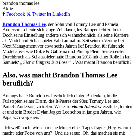
brandon thomas lee
Aktie
Facebook
Twitter
LinkedIn
Brandon Thomas Lee
,
der Sohn von Tommy Lee und Pamela
Anderson, scheute sich lange Zeit davor, ins Rampenlicht zu treten.
Doch seine Einstellung änderte sich wahrscheinlich, als seine Karriere
als Model und Schauspieler Fahrt aufnahm. Seit seinem Vertrag bei
Next Management vor etwa sechs Jahren lief Brandon für führende
Modehäuser wie Dolce & Gabbana und Philipp Plein. Seinen ersten
Durchbruch als Schauspieler hatte Brandon 2018 mit einer Rolle in Ian
Samuels‘ „
Sierra Burgess Is a Loser“
. Was macht Brandon beruflich?
Also, was macht Brandon Thomas Lee
beruflich?
Anfangs hatte Brandon wahrscheinlich einige Bedenken, in die
Fußstapfen seiner Eltern, des It-Paares der 90er, Tommy Lee und
Pamela Anderson, zu treten. Wie er in
einem Interview
erzählte , lernten
er und sein Bruder Dylan Jagger Lee schon in jungen Jahren, wie
Paparazzi vorgehen.
„Ich weiß noch, wie ich meine Mutter eines Tages fragte: ‚Hey, warum
macht jeder Fotos von uns?‘ Und sie sagte: ‚Oh, das machen sie mit