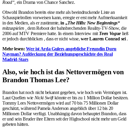
Road“,
ein Drama von Chance Sanchez.
Obwohl Brandon bereits eine mehr als beeindruckende Liste an
Schauspielrollen vorweisen kann, erregte er erst mehr Aufmerksamkeit
in den Medien, als er zustimmte,
in
„The Hills: New Beginnings“
mitzuspielen ,
dem Reboot der bahnbrechenden Reality-TV-Show, die
2006 auf MTV Premiere hatte. In einem Interview mit
Teen Vogue
ließ
er jedoch durchblicken , dass er nicht wisse,
wer Lauren Conrad sei
.
Mehr lesen:
Wer ist Arda Gulers angebliche Freundin Duru
Nayman? Aufdeckung der Beziehungsgeschichte des Real
Madrid-Stars
Also, wie hoch ist das Nettovermögen von
Brandon Thomas Lee?
Brandon hat noch nicht bekannt gegeben, wie hoch sein Vermögen ist.
Laut Quellen wie
Nicki Swift
könnte er bis zu 1 Million Dollar besitzen.
Tommy Lees Nettovermögen wird auf 70 bis 75 Millionen Dollar
geschätzt, während Pamela Anderson angeblich über 12 bis 20
Millionen Dollar verfügt. Unabhängig davon behauptet Brandon, dass
er und sein Bruder ihre Eltern seit der Highschool nicht mehr um Geld
gebeten hätten.